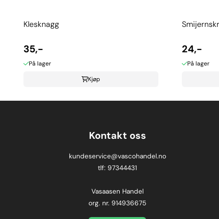
Klesknagg
Smijernsk
35,-
24,-
På lager
På lager
Kjøp
Kontakt oss
kundeservice@vascohandel.no
tlf: 97344431
Vasaasen Handel
org. nr. 914936675