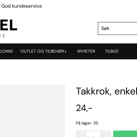
e | God kundeservice
KLOKKE
OUTLET OG TILBEHØR
NYHETER
TILBUD
Takkrok, enke
24,-
På lager
: 35