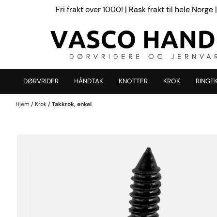
Hopp til innhold
Fri frakt over 1000! | Rask frakt til hele Norg
DØRVRIDER
HÅNDTAK
KNOTTER
KROK
RINGE
Hjem
/
Krok
/
Takkrok, enkel